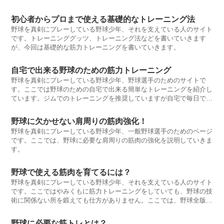
初心者からプロまで使える基礎的なトレーニング法
野球を真剣にプレーしている野球少年、それを支えている人のサイト
です。トレーニンググッツ、トレーニング法などを書いていきます
が、今回は基礎的な筋力トレーニングを書いていきます。
自宅で出来る野球のための筋力トレーニング
野球を真剣にプレーしている野球少年、野球選手のためのサイトで
す。ここでは野球のための自宅で出来る簡単なトレーニングを紹介し
ています。ジムでのトレーニングを推奨していますが自宅で毎日でき
るトレーニングも組み合わせるとより、筋力トレーニングの効果もで
ます。
野球に欠かせない肩周りの筋肉強化！
野球を真剣にプレーしている野球少年、一般野球選手のためのページ
です。ここでは、野球に必要な肩周りの筋肉の強化を説明していきま
す。
野球で使える筋肉を育てるには？
野球を真剣にプレーしている野球少年、それを支えている人のサイト
です。ここではやみくもに筋力トレーニングをしていても、野球の技
術に関係ない所を鍛えても仕方がありません。ここでは、野球全版の
トレーニングを紹介します。
野球に必要な筋トレとは？