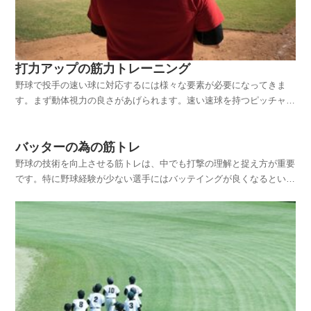
打力アップの筋力トレーニング
野球で投手の速い球に対応するには様々な要素が必要になってきま
す。まず動体視力の良さがあげられます。速い速球を持つピッチャー
の球を打つには対応できなければ打てません。動体視力の良くするト
レーニングを行うことで球筋を見極めることができます。日頃から動
バッターの為の筋トレ
くているものに対して反応することで対応力アップにつなが...
野球の技術を向上させる筋トレは、中でも打撃の理解と捉え方が重要
です。特に野球経験が少ない選手にはバッテイングが良くなるという
事はそれだけで野球に対するモチベーションを上げることになりま
す。ボールを飛ばす必要がある打者は、打って走る事を求められます
が、その時にどちらを重視するかで筋トレ方法は大きく違い...