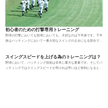
初心者のための打撃専用トレーニング
野球の打撃においても投球においても、大切なのは下半身です。下半
身はバッティングにおいて一番大切なスイングの土台になる部分で
す。下半身がしっかりしないことには、理想的なバッティングが出来
ない。初心者はスイングの時に下半身がブレてしまうことが多い、こ
スイングスピードを上げる為のトレーニングは？
れではきちんとバットを振ることが出来ません。 なので...
野球において、バッティング技術は非常に重大な要素です。そしてバ
ッティングではスイングスピードが早ければ早いほど有利になるとい
われています。では、それを上げるためにはどうすればよいのでしょ
うか。実は、ウエイトトレーニングなどにより筋力を上げるよりも、
とにかくバットを振ることが大切になってくるのです。そ...