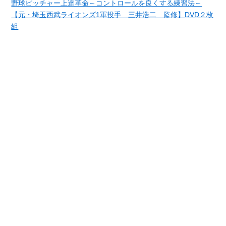
野球ピッチャー上達革命～コントロールを良くする練習法～
【元・埼玉西武ライオンズ1軍投手 三井浩二 監修】DVD２枚
組